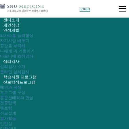
LOGIN
센터소개
개인상담
인성계발
의사소통 능력향상
자기사랑 배우기
공감을 부탁해
나에게 귀 기울이기
마로니에 초청강좌
심리검사
심리검사 소개
온라인 심리검사
학습지원 프로그램
진로탐색프로그램
배경과 목적
프로그램 구성
동문선배와의 만남
전공탐색
멘토링
진로설계
봉사활동
인턴십
일정안내